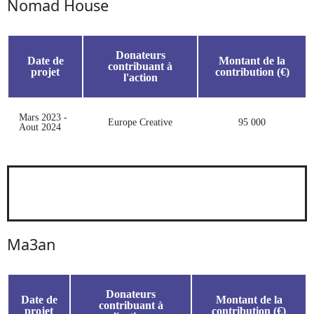
Nomad House
Donateurs
Date de
Montant de la
contribuant à
projet
contribution (€)
l'action
Mars 2023 -
Europe Creative
95 000
Aout 2024
Ma3an
Donateurs
Date de
Montant de la
contribuant à
projet
contribution (€)